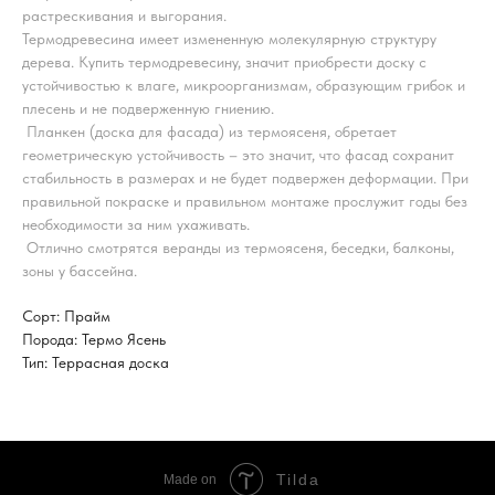
растрескивания и выгорания.
Термодревесина имеет измененную молекулярную структуру
дерева. Купить термодревесину, значит приобрести доску с
устойчивостью к влаге, микроорганизмам, образующим грибок и
плесень и не подверженную гниению.
Планкен (доска для фасада) из термоясеня, обретает
геометрическую устойчивость – это значит, что фасад сохранит
стабильность в размерах и не будет подвержен деформации. При
правильной покраске и правильном монтаже прослужит годы без
необходимости за ним ухаживать.
Отлично смотрятся веранды из термоясеня, беседки, балконы,
зоны у бассейна.
Сорт: Прайм
Порода: Термо Ясень
Тип: Террасная доска
Tilda
Made on