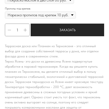
Пропилы под крепеж
ЗАКАЗАТЬ
Террасная доска или Планкен из Термоясеня - это отличный
выбор для создания собственной террасы у дома, или отделки
фасада дома в современном стиле.
Термо Ясень- это доски из древесины Ясеня подвергнутые
обработке в паровой термокамере. Когда вы решаете купить
планкен из Термоясеня, вы делаете отличный выбор в пользу
геометрически стабильной, экологичной и долговечной террасной
доски. Террасная термодоска из Ясеня имеет красивую текстуру.
Температура термообработки - 200 °C, дает возможность
применения древесины в сложных погодных условиях и яркий
коричневый цвет. Однако стоит учесть тот факт, что термоясень
очень активно выгорает на солнце, поэтому его следует
покрывать колеровочными маслами для защиты от