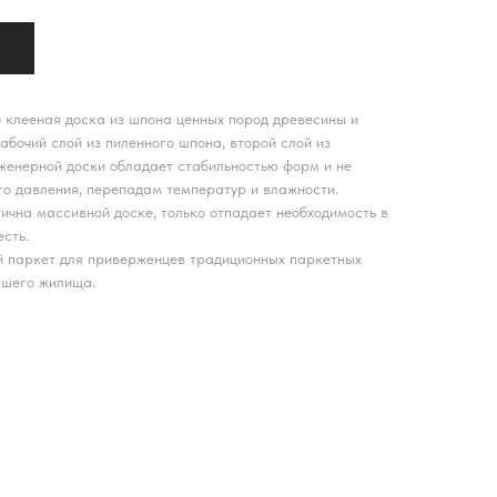
 клееная доска из шпона ценных пород древесины и
абочий слой из пиленного шпона, второй слой из
женерной доски обладает стабильностью форм и не
о давления, перепадам температур и влажности.
ична массивной доске, только отпадает необходимость в
есть.
й паркет для приверженцев традиционных паркетных
ашего жилища.