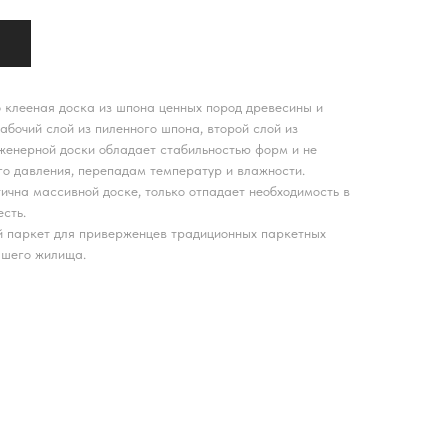
 клееная доска из шпона ценных пород древесины и
абочий слой из пиленного шпона, второй слой из
женерной доски обладает стабильностью форм и не
о давления, перепадам температур и влажности.
ична массивной доске, только отпадает необходимость в
есть.
й паркет для приверженцев традиционных паркетных
ашего жилища.