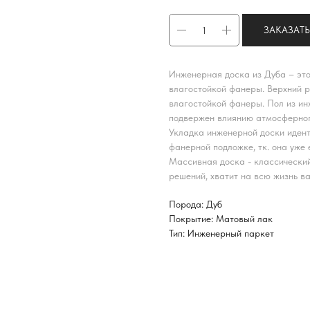
ЗАКАЗАТЬ
Инженерная доска из Дуба – это
влагостойкой фанеры. Верхний р
влагостойкой фанеры. Пол из ин
подвержен влиянию атмосферног
Укладка инженерной доски идент
фанерной подложке, тк. она уже 
Массивная доска - классически
решений, хватит на всю жизнь в
Порода: Дуб
Покрытие: Матовый лак
Тип: Инженерный паркет