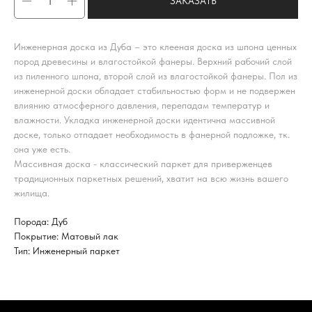
ЗАКАЗАТЬ
Инженерная доска из Дуба – это клееная доска из шпона ценных
пород древесины и влагостойкой фанеры. Верхний рабочий слой
из пиленного шпона, второй слой из влагостойкой фанеры. Пол из
инженерной доски обладает стабильностью форм и не подвержен
влиянию атмосферного давления, перепадам температур и
влажности. Укладка инженерной доски идентична массивной
доске, только отпадает необходимость в фанерной подложке, тк.
она уже есть.
Массивная доска - классический паркет для приверженцев
традиционных паркетных решений, хватит на всю жизнь вашего
жилища.
Порода: Дуб
Покрытие: Матовый лак
Тип: Инженерный паркет